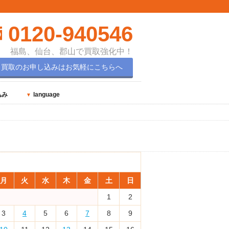
0120-940546
福島、仙台、郡山で買取強化中！
買取のお申し込みはお気軽にこちらへ
込み
language
2025年11月
月
火
水
木
金
土
日
1
2
3
4
5
6
7
8
9