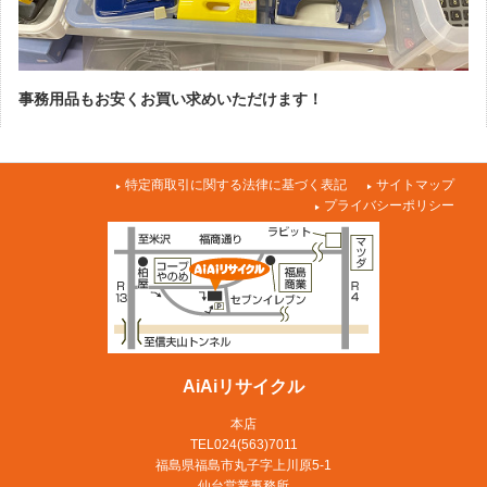
事務用品もお安くお買い求めいただけます！
特定商取引に関する法律に基づく表記
サイトマップ
プライバシーポリシー
AiAiリサイクル
本店
TEL024(563)7011
福島県福島市丸子字上川原5-1
仙台営業事務所