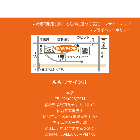
特定商取引に関する法律に基づく表記
サイトマップ
プライバシーポリシー
AiAiリサイクル
本店
TEL024(563)7011
福島県福島市丸子字上川原5-1
仙台営業事務所
仙台市太白区秋保町湯元釜土西8
アイムズガーデン20
定休日：無休(年末年始を除く)
営業時間：AM10:00～PM7:00