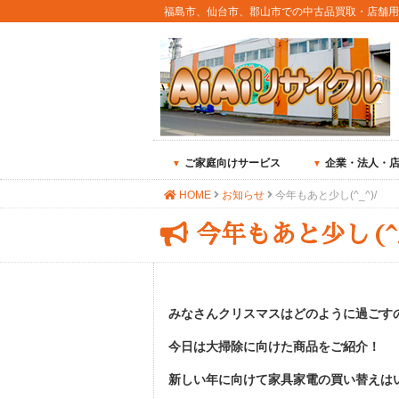
福島市、仙台市、郡山市での中古品買取・店舗
ご家庭向けサービス
企業・法人・
HOME
お知らせ
今年もあと少し(^_^)/
今年もあと少し(^_
みなさんクリスマスはどのように過ごすのか
今日は大掃除に向けた商品をご紹介！
新しい年に向けて家具家電の買い替えは