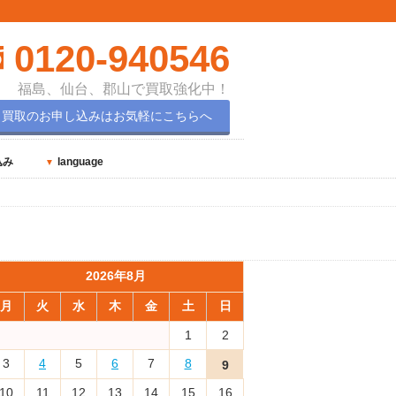
0120-940546
福島、仙台、郡山で買取強化中！
買取のお申し込みはお気軽にこちらへ
込み
language
2026年8月
月
火
水
木
金
土
日
1
2
3
4
5
6
7
8
9
10
11
12
13
14
15
16