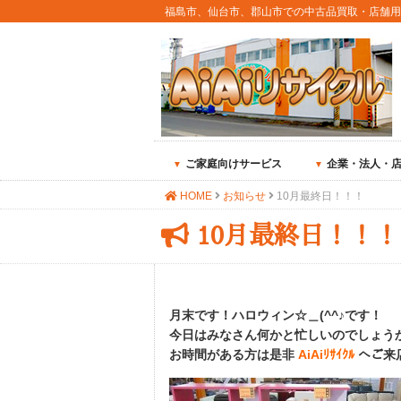
福島市、仙台市、郡山市での中古品買取・店舗
ご家庭向けサービス
企業・法人・
HOME
お知らせ
10月最終日！！！
10月最終日！！！
月末です！ハロウィン☆＿(^^♪です！
今日はみなさん何かと忙しいのでしょう
お時間がある方は是非
AiAiﾘｻｲｸﾙ
へご来店